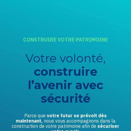
Créer et reprendre une
Comptabilité
activité
Fiscalité
CONSTRUIRE VOTRE PATRIMOINE
Gérer votre quotidien
Social
Votre volonté,
Piloter votre entreprise
Juridique
construire
Développer votre entreprise
l’avenir avec
Audit
Construire votre patrimoine
sécurité
Gestion administrative
LFExperts +
Parce que
votre futur
se prévoit dès
maintenant,
nous vous accompagnons dans la
construction de votre patrimoine afin de
sécuriser