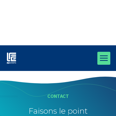
Aller
au
contenu
CONTACT
Faisons le point